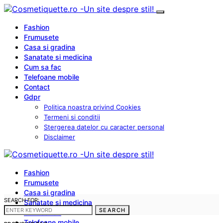
Fashion
Frumusete
Casa si gradina
Sanatate si medicina
Cum sa fac
Telefoane mobile
Contact
Gdpr
Politica noastra privind Cookies
Termeni si conditii
Stergerea datelor cu caracter personal
Disclaimer
Fashion
Frumusete
Casa si gradina
SEARCH FOR:
Sanatate si medicina
SEARCH
Cum sa fac
Telefoane mobile