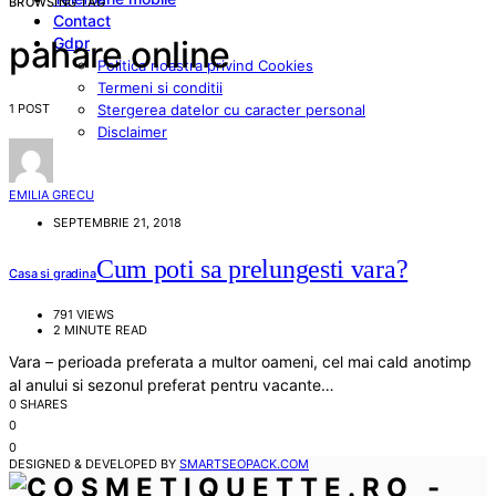
BROWSING TAG
Contact
Gdpr
pahare online
Politica noastra privind Cookies
Termeni si conditii
1 POST
Stergerea datelor cu caracter personal
Disclaimer
EMILIA GRECU
SEPTEMBRIE 21, 2018
Cum poti sa prelungesti vara?
Casa si gradina
791 VIEWS
2 MINUTE READ
Vara – perioada preferata a multor oameni, cel mai cald anotimp
al anului si sezonul preferat pentru vacante…
0 SHARES
0
0
DESIGNED & DEVELOPED BY
SMARTSEOPACK.COM