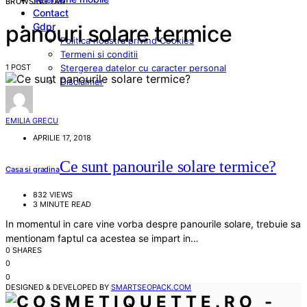
BROWSING TAG
Contact
Gdpr
panouri solare termice
Politica noastra privind Cookies
Termeni si conditii
1 POST
Stergerea datelor cu caracter personal
Disclaimer
EMILIA GRECU
APRILIE 17, 2018
Ce sunt panourile solare termice?
Casa si gradina
832 VIEWS
3 MINUTE READ
In momentul in care vine vorba despre panourile solare, trebuie sa
mentionam faptul ca acestea se impart in…
0 SHARES
0
0
DESIGNED & DEVELOPED BY
SMARTSEOPACK.COM