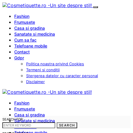
Fashion
Frumusete
Casa si gradina
Sanatate si medicina
Cum sa fac
Telefoane mobile
Contact
Gdpr
Politica noastra privind Cookies
Termeni si conditii
Stergerea datelor cu caracter personal
Disclaimer
Fashion
Frumusete
Casa si gradina
SEARCH FOR:
Sanatate si medicina
SEARCH
Cum sa fac
Telefoane mobile