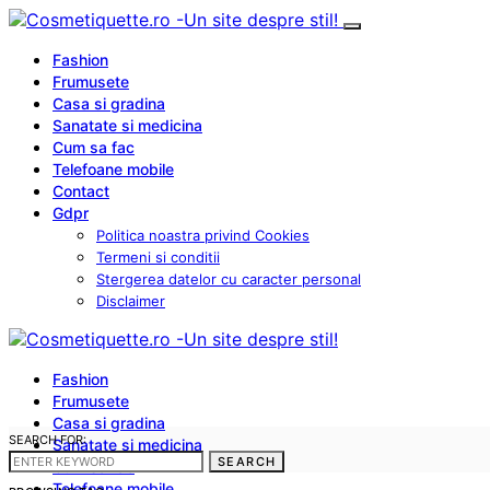
Fashion
Frumusete
Casa si gradina
Sanatate si medicina
Cum sa fac
Telefoane mobile
Contact
Gdpr
Politica noastra privind Cookies
Termeni si conditii
Stergerea datelor cu caracter personal
Disclaimer
Fashion
Frumusete
Casa si gradina
SEARCH FOR:
Sanatate si medicina
SEARCH
Cum sa fac
Telefoane mobile