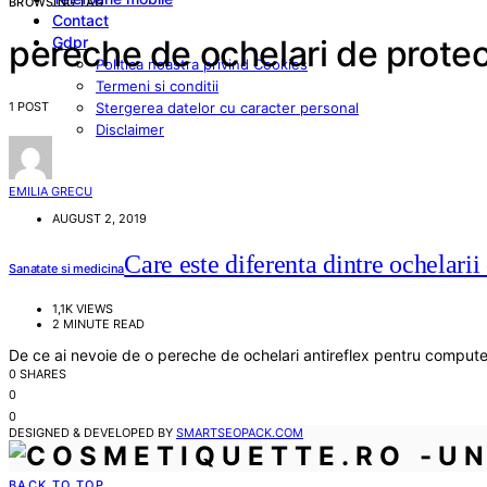
BROWSING TAG
Contact
Gdpr
pereche de ochelari de protec
Politica noastra privind Cookies
Termeni si conditii
1 POST
Stergerea datelor cu caracter personal
Disclaimer
EMILIA GRECU
AUGUST 2, 2019
Care este diferenta dintre ochelarii
Sanatate si medicina
1,1K VIEWS
2 MINUTE READ
De ce ai nevoie de o pereche de ochelari antireflex pentru comput
0 SHARES
0
0
DESIGNED & DEVELOPED BY
SMARTSEOPACK.COM
BACK TO TOP