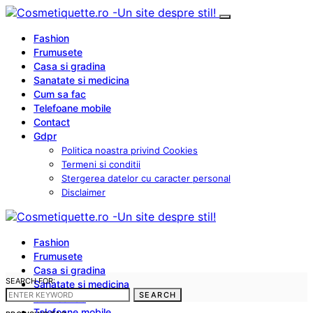
Fashion
Frumusete
Casa si gradina
Sanatate si medicina
Cum sa fac
Telefoane mobile
Contact
Gdpr
Politica noastra privind Cookies
Termeni si conditii
Stergerea datelor cu caracter personal
Disclaimer
Fashion
Frumusete
Casa si gradina
SEARCH FOR:
Sanatate si medicina
SEARCH
Cum sa fac
Telefoane mobile