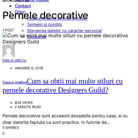
BROWSING TAG
Contact
Gdpr
Pernele decorative
Politica noastra privind Cookies
Termeni si conditii
1 POST
Stergerea datelor cu caracter personal
Disclaimer
EMILIA GRECU
IANUARIE 6, 2018
Cum sa obtii mai multe stiluri cu
Casa si gradina
pernele decorative Designers Guild?
804 VIEWS
2 MINUTE READ
Pernele decorative sunt accesorii deosebite pentru casa, si nu
doar datorita faptului ca sunt practice. In functie de…
0 SHARES
0