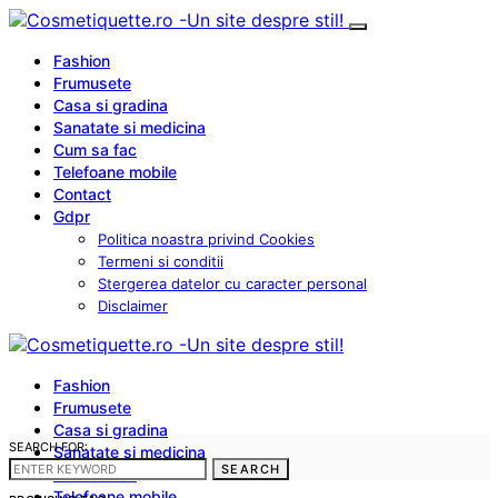
Fashion
Frumusete
Casa si gradina
Sanatate si medicina
Cum sa fac
Telefoane mobile
Contact
Gdpr
Politica noastra privind Cookies
Termeni si conditii
Stergerea datelor cu caracter personal
Disclaimer
Fashion
Frumusete
Casa si gradina
SEARCH FOR:
Sanatate si medicina
SEARCH
Cum sa fac
Telefoane mobile