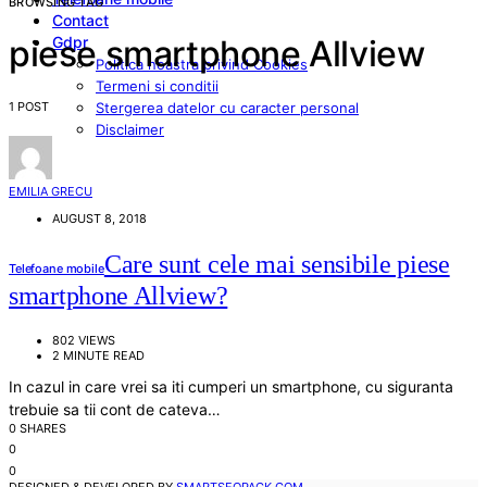
BROWSING TAG
Contact
Gdpr
piese smartphone Allview
Politica noastra privind Cookies
Termeni si conditii
1 POST
Stergerea datelor cu caracter personal
Disclaimer
EMILIA GRECU
AUGUST 8, 2018
Care sunt cele mai sensibile piese
Telefoane mobile
smartphone Allview?
802 VIEWS
2 MINUTE READ
In cazul in care vrei sa iti cumperi un smartphone, cu siguranta
trebuie sa tii cont de cateva…
0 SHARES
0
0
DESIGNED & DEVELOPED BY
SMARTSEOPACK.COM