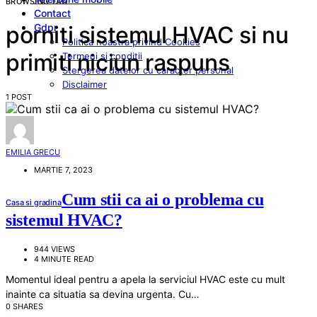
BROWSING TAG
Contact
Gdpr
porniti sistemul HVAC si nu
Politica noastra privind Cookies
primiti niciun raspuns
Termeni si conditii
Stergerea datelor cu caracter personal
Disclaimer
1 POST
EMILIA GRECU
MARTIE 7, 2023
Cum stii ca ai o problema cu
Casa si gradina
sistemul HVAC?
944 VIEWS
4 MINUTE READ
Momentul ideal pentru a apela la serviciul HVAC este cu mult
inainte ca situatia sa devina urgenta. Cu…
0 SHARES