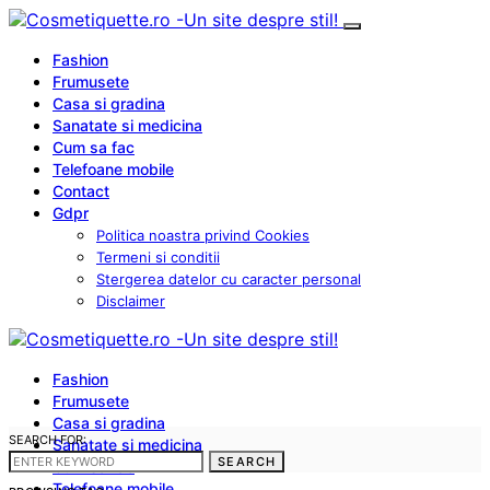
Fashion
Frumusete
Casa si gradina
Sanatate si medicina
Cum sa fac
Telefoane mobile
Contact
Gdpr
Politica noastra privind Cookies
Termeni si conditii
Stergerea datelor cu caracter personal
Disclaimer
Fashion
Frumusete
Casa si gradina
SEARCH FOR:
Sanatate si medicina
SEARCH
Cum sa fac
Telefoane mobile