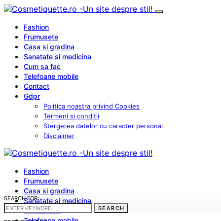
Fashion
Frumusete
Casa si gradina
Sanatate si medicina
Cum sa fac
Telefoane mobile
Contact
Gdpr
Politica noastra privind Cookies
Termeni si conditii
Stergerea datelor cu caracter personal
Disclaimer
Fashion
Frumusete
Casa si gradina
SEARCH FOR:
Sanatate si medicina
SEARCH
Cum sa fac
Telefoane mobile