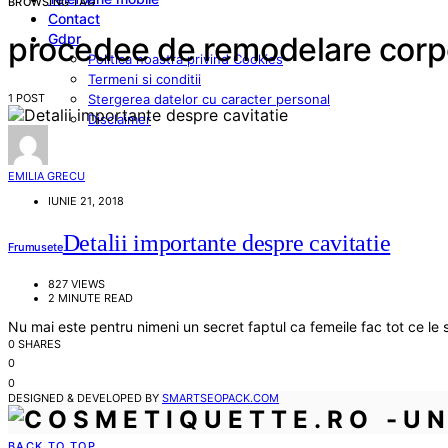
BROWSING TAG
Contact
Gdpr
procedee de remodelare corp
Politica noastra privind Cookies
Termeni si conditii
1 POST
Stergerea datelor cu caracter personal
Disclaimer
EMILIA GRECU
IUNIE 21, 2018
Detalii importante despre cavitatie
Frumusete
827 VIEWS
2 MINUTE READ
Nu mai este pentru nimeni un secret faptul ca femeile fac tot ce le 
0 SHARES
0
0
DESIGNED & DEVELOPED BY
SMARTSEOPACK.COM
BACK TO TOP