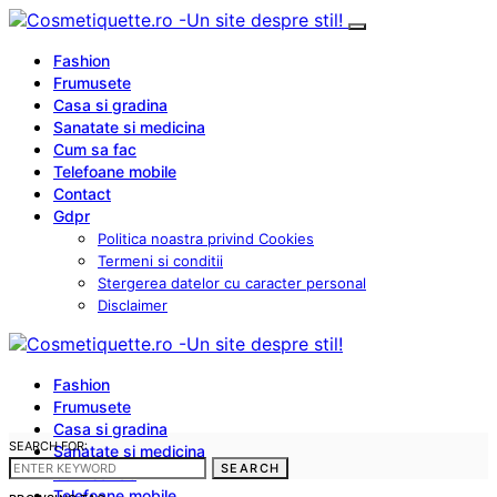
Fashion
Frumusete
Casa si gradina
Sanatate si medicina
Cum sa fac
Telefoane mobile
Contact
Gdpr
Politica noastra privind Cookies
Termeni si conditii
Stergerea datelor cu caracter personal
Disclaimer
Fashion
Frumusete
Casa si gradina
SEARCH FOR:
Sanatate si medicina
SEARCH
Cum sa fac
Telefoane mobile