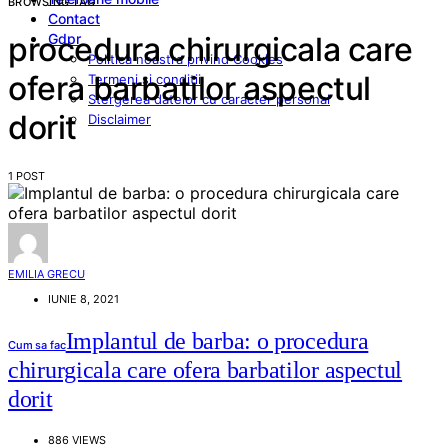
BROWSING TAG
Contact
Gdpr
procedura chirurgicala care
Politica noastra privind Cookies
ofera barbatilor aspectul
Termeni si conditii
Stergerea datelor cu caracter personal
dorit
Disclaimer
1 POST
EMILIA GRECU
IUNIE 8, 2021
Implantul de barba: o procedura
Cum sa fac
chirurgicala care ofera barbatilor aspectul
dorit
886 VIEWS