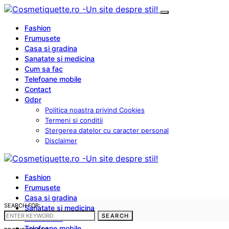
Fashion
Frumusete
Casa si gradina
Sanatate si medicina
Cum sa fac
Telefoane mobile
Contact
Gdpr
Politica noastra privind Cookies
Termeni si conditii
Stergerea datelor cu caracter personal
Disclaimer
Fashion
Frumusete
Casa si gradina
SEARCH FOR:
Sanatate si medicina
SEARCH
Cum sa fac
Telefoane mobile