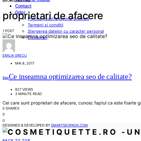
BROWSING TAG
Contact
Gdpr
proprietari de afacere
Politica noastra privind Cookies
Termeni si conditii
1 POST
Stergerea datelor cu caracter personal
Disclaimer
EMILIA GRECU
MAI 8, 2017
Ce inseamna optimizarea seo de calitate?
Seo
827 VIEWS
3 MINUTE READ
Cei care sunt proprietari de afacere, cunosc faptul ca este foarte g
0 SHARES
0
0
DESIGNED & DEVELOPED BY
SMARTSEOPACK.COM
BACK TO TOP