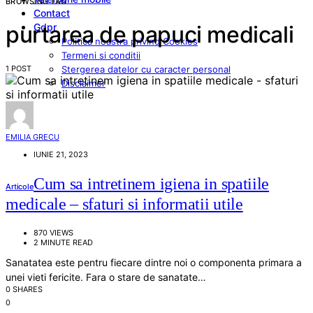
BROWSING TAG
Contact
Gdpr
purtarea de papuci medicali
Politica noastra privind Cookies
Termeni si conditii
1 POST
Stergerea datelor cu caracter personal
Disclaimer
EMILIA GRECU
IUNIE 21, 2023
Cum sa intretinem igiena in spatiile
Articole
medicale – sfaturi si informatii utile
870 VIEWS
2 MINUTE READ
Sanatatea este pentru fiecare dintre noi o componenta primara a
unei vieti fericite. Fara o stare de sanatate…
0 SHARES
0