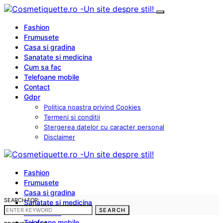
Fashion
Frumusete
Casa si gradina
Sanatate si medicina
Cum sa fac
Telefoane mobile
Contact
Gdpr
Politica noastra privind Cookies
Termeni si conditii
Stergerea datelor cu caracter personal
Disclaimer
Fashion
Frumusete
Casa si gradina
SEARCH FOR:
Sanatate si medicina
SEARCH
Cum sa fac
Telefoane mobile