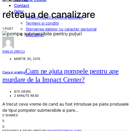
BROWSING TAG
Contact
Gdpr
reteaua de canalizare
Politica noastra privind Cookies
Termeni si conditii
1 POST
Stergerea datelor cu caracter personal
Disclaimer
EMILIA GRECU
MARTIE 30, 2015
Cum ne ajuta pompele pentru ape
Casa si gradina
murdare de la Impact Center?
870 VIEWS
2 MINUTE READ
A trecut ceva vreme de cand au fost introduse pe piata produsele
de tipul pompelor submersibile si pare…
0 SHARES
0
0
DESIGNED & DEVELOPED BY
SMARTSEOPACK.COM