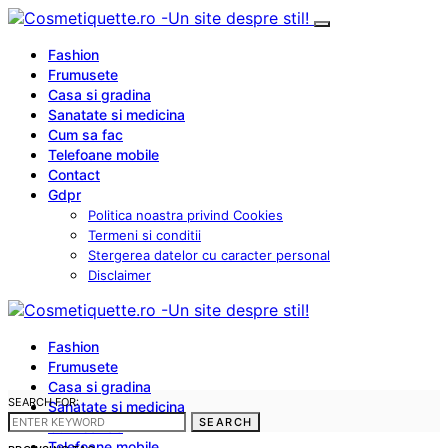
Fashion
Frumusete
Casa si gradina
Sanatate si medicina
Cum sa fac
Telefoane mobile
Contact
Gdpr
Politica noastra privind Cookies
Termeni si conditii
Stergerea datelor cu caracter personal
Disclaimer
Fashion
Frumusete
Casa si gradina
SEARCH FOR:
Sanatate si medicina
SEARCH
Cum sa fac
Telefoane mobile