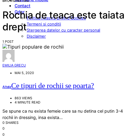
BROWSING TAG
Contact
Gdpr
Rochia de teaca este taiata
Politica noastra privind Cookies
drept
Termeni si conditii
Stergerea datelor cu caracter personal
Disclaimer
1 POST
EMILIA GRECU
MAI 5, 2020
Ce tipuri de rochii se poarta?
Altele
863 VIEWS
4 MINUTE READ
Se spune ca nu exista femeie care sa nu detina cel putin 3-4
rochii in dressing, insa exista…
0 SHARES
0
0