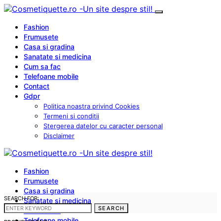
Fashion
Frumusete
Casa si gradina
Sanatate si medicina
Cum sa fac
Telefoane mobile
Contact
Gdpr
Politica noastra privind Cookies
Termeni si conditii
Stergerea datelor cu caracter personal
Disclaimer
Fashion
Frumusete
Casa si gradina
SEARCH FOR:
Sanatate si medicina
SEARCH
Cum sa fac
Telefoane mobile