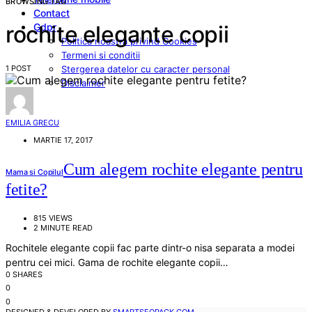
BROWSING TAG
Contact
Gdpr
rochite elegante copii
Politica noastra privind Cookies
Termeni si conditii
1 POST
Stergerea datelor cu caracter personal
Disclaimer
EMILIA GRECU
MARTIE 17, 2017
Cum alegem rochite elegante pentru
Mama si Copilul
fetite?
815 VIEWS
2 MINUTE READ
Rochitele elegante copii fac parte dintr-o nisa separata a modei
pentru cei mici. Gama de rochite elegante copii…
0 SHARES
0
0
DESIGNED & DEVELOPED BY
SMARTSEOPACK.COM