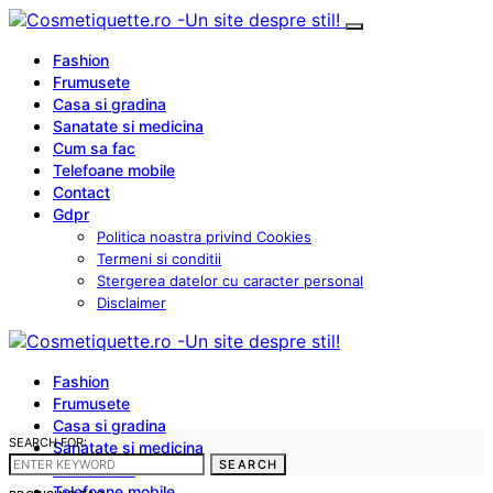
Fashion
Frumusete
Casa si gradina
Sanatate si medicina
Cum sa fac
Telefoane mobile
Contact
Gdpr
Politica noastra privind Cookies
Termeni si conditii
Stergerea datelor cu caracter personal
Disclaimer
Fashion
Frumusete
Casa si gradina
SEARCH FOR:
Sanatate si medicina
SEARCH
Cum sa fac
Telefoane mobile