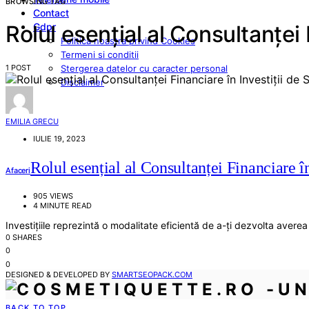
BROWSING TAG
Contact
Gdpr
Rolul esențial al Consultanței
Politica noastra privind Cookies
Termeni si conditii
1 POST
Stergerea datelor cu caracter personal
Disclaimer
EMILIA GRECU
IULIE 19, 2023
Rolul esențial al Consultanței Financiare î
Afaceri
905 VIEWS
4 MINUTE READ
Investițiile reprezintă o modalitate eficientă de a-ți dezvolta avere
0 SHARES
0
0
DESIGNED & DEVELOPED BY
SMARTSEOPACK.COM
BACK TO TOP