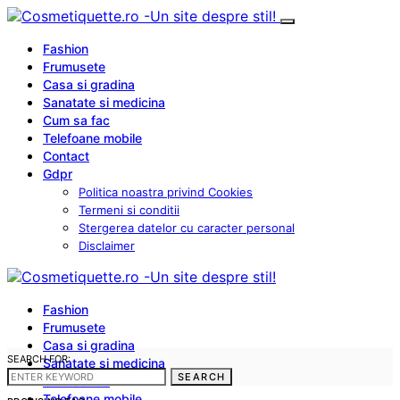
Fashion
Frumusete
Casa si gradina
Sanatate si medicina
Cum sa fac
Telefoane mobile
Contact
Gdpr
Politica noastra privind Cookies
Termeni si conditii
Stergerea datelor cu caracter personal
Disclaimer
Fashion
Frumusete
Casa si gradina
SEARCH FOR:
Sanatate si medicina
SEARCH
Cum sa fac
Telefoane mobile