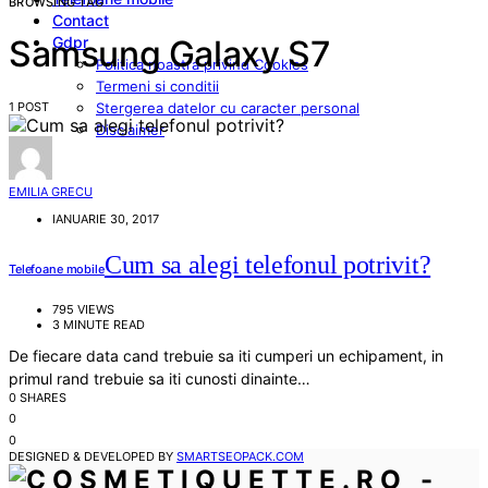
BROWSING TAG
Contact
Gdpr
Samsung Galaxy S7
Politica noastra privind Cookies
Termeni si conditii
1 POST
Stergerea datelor cu caracter personal
Disclaimer
EMILIA GRECU
IANUARIE 30, 2017
Cum sa alegi telefonul potrivit?
Telefoane mobile
795 VIEWS
3 MINUTE READ
De fiecare data cand trebuie sa iti cumperi un echipament, in
primul rand trebuie sa iti cunosti dinainte…
0 SHARES
0
0
DESIGNED & DEVELOPED BY
SMARTSEOPACK.COM