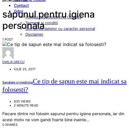
BROWSING TAG
Contact
Gdpr
sapunul pentru igiena
Politica noastra privind Cookies
personala
Termeni si conditii
Stergerea datelor cu caracter personal
Disclaimer
1 POST
EMILIA GRECU
IULIE 25, 2017
Ce tip de sapun este mai indicat sa
Sanatate si medicina
folosesti?
830 VIEWS
2 MINUTE READ
Fiecare dintre noi folosim sapunul pentru igiena personala, iar din
acest motiv ne vom gandi foarte bine inainte…
0 SHARES