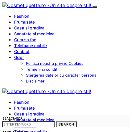
Fashion
Frumusete
Casa si gradina
Sanatate si medicina
Cum sa fac
Telefoane mobile
Contact
Gdpr
Politica noastra privind Cookies
Termeni si conditii
Stergerea datelor cu caracter personal
Disclaimer
Fashion
Frumusete
Casa si gradina
SEARCH FOR:
Sanatate si medicina
SEARCH
Cum sa fac
Telefoane mobile