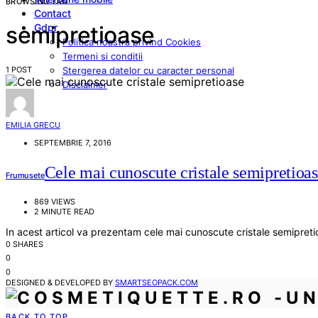
BROWSING TAG
Contact
Gdpr
semipretioase
Politica noastra privind Cookies
Termeni si conditii
1 POST
Stergerea datelor cu caracter personal
Disclaimer
EMILIA GRECU
SEPTEMBRIE 7, 2016
Cele mai cunoscute cristale semipretioa
Frumusete
869 VIEWS
2 MINUTE READ
In acest articol va prezentam cele mai cunoscute cristale semipreti
0 SHARES
0
0
DESIGNED & DEVELOPED BY
SMARTSEOPACK.COM
BACK TO TOP