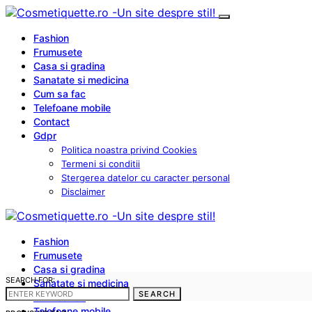
Fashion
Frumusete
Casa si gradina
Sanatate si medicina
Cum sa fac
Telefoane mobile
Contact
Gdpr
Politica noastra privind Cookies
Termeni si conditii
Stergerea datelor cu caracter personal
Disclaimer
Fashion
Frumusete
Casa si gradina
SEARCH FOR:
Sanatate si medicina
SEARCH
Cum sa fac
Telefoane mobile