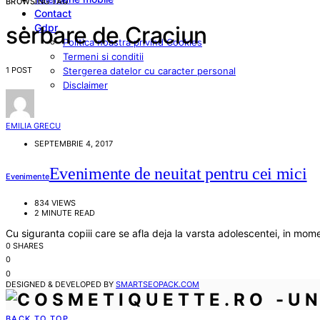
BROWSING TAG
Contact
Gdpr
serbare de Craciun
Politica noastra privind Cookies
Termeni si conditii
1 POST
Stergerea datelor cu caracter personal
Disclaimer
EMILIA GRECU
SEPTEMBRIE 4, 2017
Evenimente de neuitat pentru cei mici
Evenimente
834 VIEWS
2 MINUTE READ
Cu siguranta copiii care se afla deja la varsta adolescentei, in mom
0 SHARES
0
0
DESIGNED & DEVELOPED BY
SMARTSEOPACK.COM
BACK TO TOP