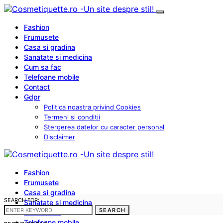
Fashion
Frumusete
Casa si gradina
Sanatate si medicina
Cum sa fac
Telefoane mobile
Contact
Gdpr
Politica noastra privind Cookies
Termeni si conditii
Stergerea datelor cu caracter personal
Disclaimer
Fashion
Frumusete
Casa si gradina
SEARCH FOR:
Sanatate si medicina
SEARCH
Cum sa fac
Telefoane mobile