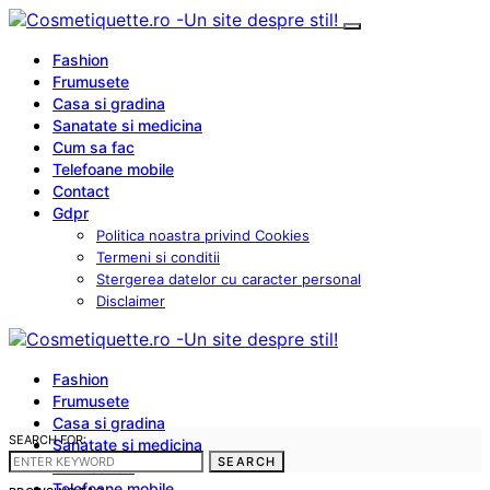
Fashion
Frumusete
Casa si gradina
Sanatate si medicina
Cum sa fac
Telefoane mobile
Contact
Gdpr
Politica noastra privind Cookies
Termeni si conditii
Stergerea datelor cu caracter personal
Disclaimer
Fashion
Frumusete
Casa si gradina
SEARCH FOR:
Sanatate si medicina
SEARCH
Cum sa fac
Telefoane mobile