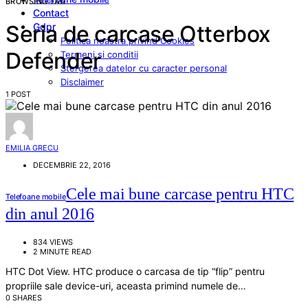
BROWSING TAG
Contact
Gdpr
Seria de carcase Otterbox
Politica noastra privind Cookies
Defender
Termeni si conditii
Stergerea datelor cu caracter personal
Disclaimer
1 POST
EMILIA GRECU
DECEMBRIE 22, 2016
Cele mai bune carcase pentru HTC
Telefoane mobile
din anul 2016
834 VIEWS
2 MINUTE READ
HTC Dot View. HTC produce o carcasa de tip “flip” pentru
propriile sale device-uri, aceasta primind numele de…
0 SHARES