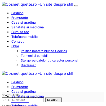
Fashion
Frumusete
Casa si gradina
Sanatate si medicina
Cum sa fac
Telefoane mobile
Contact
Gdpr
Politica noastra privind Cookies
Termeni si conditii
Stergerea datelor cu caracter personal
Disclaimer
Fashion
Frumusete
Casa si gradina
SEARCH FOR:
Sanatate si medicina
SEARCH
Cum sa fac
Telefoane mobile