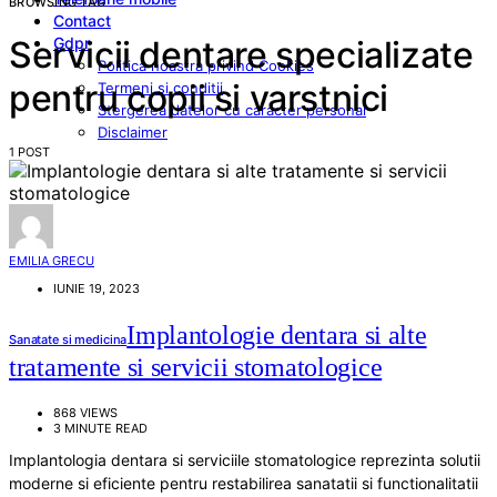
BROWSING TAG
Contact
Gdpr
Servicii dentare specializate
Politica noastra privind Cookies
pentru copii si varstnici
Termeni si conditii
Stergerea datelor cu caracter personal
Disclaimer
1 POST
EMILIA GRECU
IUNIE 19, 2023
Implantologie dentara si alte
Sanatate si medicina
tratamente si servicii stomatologice
868 VIEWS
3 MINUTE READ
Implantologia dentara si serviciile stomatologice reprezinta solutii
moderne si eficiente pentru restabilirea sanatatii si functionalitatii