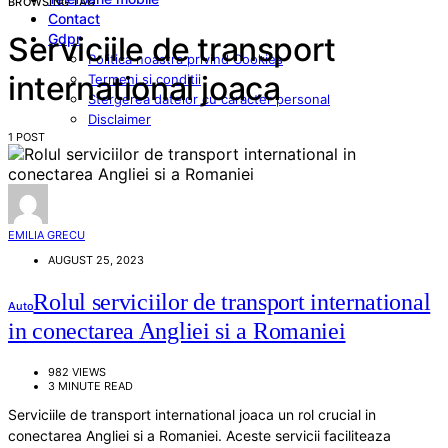
BROWSING TAG
Contact
Gdpr
Serviciile de transport
Politica noastra privind Cookies
international joaca
Termeni si conditii
Stergerea datelor cu caracter personal
Disclaimer
1 POST
EMILIA GRECU
AUGUST 25, 2023
Rolul serviciilor de transport international
Auto
in conectarea Angliei si a Romaniei
982 VIEWS
3 MINUTE READ
Serviciile de transport international joaca un rol crucial in
conectarea Angliei si a Romaniei. Aceste servicii faciliteaza