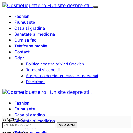
Fashion
Frumusete
Casa si gradina
Sanatate si medicina
Cum sa fac
Telefoane mobile
Contact
Gdpr
Politica noastra privind Cookies
Termeni si conditii
Stergerea datelor cu caracter personal
Disclaimer
Fashion
Frumusete
Casa si gradina
SEARCH FOR:
Sanatate si medicina
SEARCH
Cum sa fac
Telefoane mobile