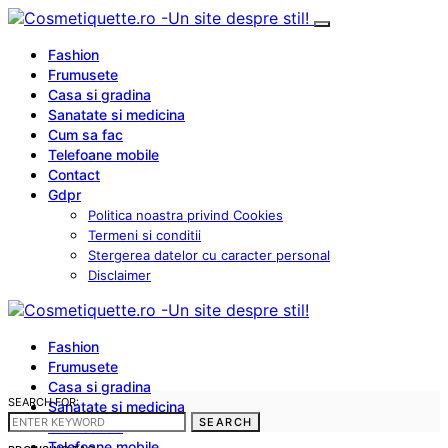
Fashion
Frumusete
Casa si gradina
Sanatate si medicina
Cum sa fac
Telefoane mobile
Contact
Gdpr
Politica noastra privind Cookies
Termeni si conditii
Stergerea datelor cu caracter personal
Disclaimer
Fashion
Frumusete
Casa si gradina
SEARCH FOR:
Sanatate si medicina
SEARCH
Cum sa fac
Telefoane mobile