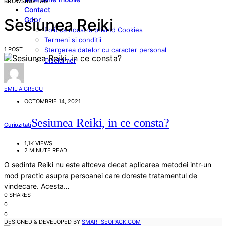
BROWSING TAG
Contact
Gdpr
Sesiunea Reiki
Politica noastra privind Cookies
Termeni si conditii
1 POST
Stergerea datelor cu caracter personal
Disclaimer
EMILIA GRECU
OCTOMBRIE 14, 2021
Sesiunea Reiki, in ce consta?
Curiozitati
1,1K VIEWS
2 MINUTE READ
O sedinta Reiki nu este altceva decat aplicarea metodei intr-un
mod practic asupra persoanei care doreste tratamentul de
vindecare. Acesta…
0 SHARES
0
0
DESIGNED & DEVELOPED BY
SMARTSEOPACK.COM