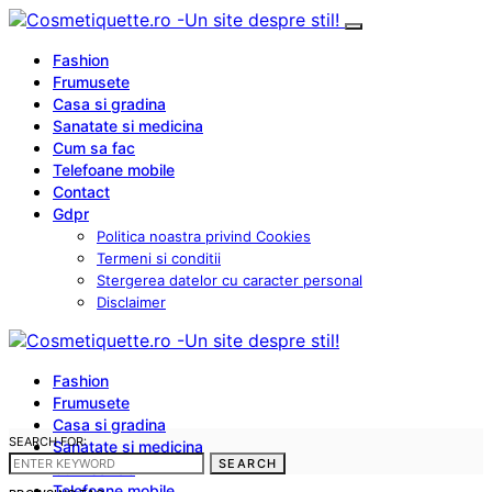
Fashion
Frumusete
Casa si gradina
Sanatate si medicina
Cum sa fac
Telefoane mobile
Contact
Gdpr
Politica noastra privind Cookies
Termeni si conditii
Stergerea datelor cu caracter personal
Disclaimer
Fashion
Frumusete
Casa si gradina
SEARCH FOR:
Sanatate si medicina
SEARCH
Cum sa fac
Telefoane mobile