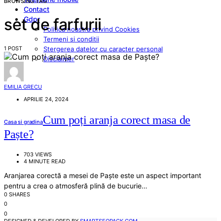
BROWSING TAG
Contact
Gdpr
set de farfurii
Politica noastra privind Cookies
Termeni si conditii
1 POST
Stergerea datelor cu caracter personal
Disclaimer
EMILIA GRECU
APRILIE 24, 2024
Cum poți aranja corect masa de
Casa si gradina
Paște?
703 VIEWS
4 MINUTE READ
Aranjarea corectă a mesei de Paște este un aspect important
pentru a crea o atmosferă plină de bucurie…
0 SHARES
0
0
DESIGNED & DEVELOPED BY
SMARTSEOPACK.COM