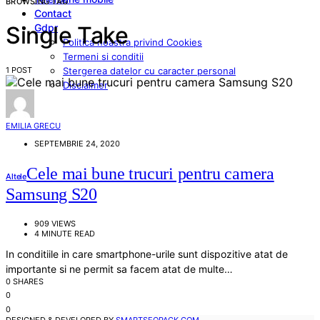
BROWSING TAG
Contact
Gdpr
Single Take
Politica noastra privind Cookies
Termeni si conditii
1 POST
Stergerea datelor cu caracter personal
Disclaimer
EMILIA GRECU
SEPTEMBRIE 24, 2020
Cele mai bune trucuri pentru camera
Altele
Samsung S20
909 VIEWS
4 MINUTE READ
In conditiile in care smartphone-urile sunt dispozitive atat de
importante si ne permit sa facem atat de multe…
0 SHARES
0
0
DESIGNED & DEVELOPED BY
SMARTSEOPACK.COM