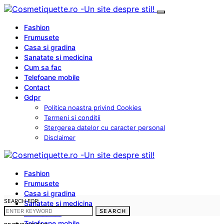
Fashion
Frumusete
Casa si gradina
Sanatate si medicina
Cum sa fac
Telefoane mobile
Contact
Gdpr
Politica noastra privind Cookies
Termeni si conditii
Stergerea datelor cu caracter personal
Disclaimer
Fashion
Frumusete
Casa si gradina
SEARCH FOR:
Sanatate si medicina
SEARCH
Cum sa fac
Telefoane mobile