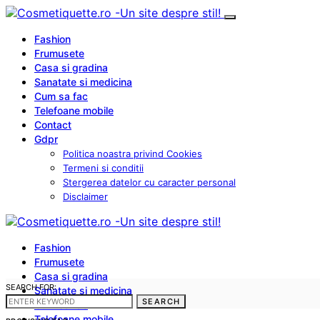
Fashion
Frumusete
Casa si gradina
Sanatate si medicina
Cum sa fac
Telefoane mobile
Contact
Gdpr
Politica noastra privind Cookies
Termeni si conditii
Stergerea datelor cu caracter personal
Disclaimer
Fashion
Frumusete
Casa si gradina
SEARCH FOR:
Sanatate si medicina
SEARCH
Cum sa fac
Telefoane mobile