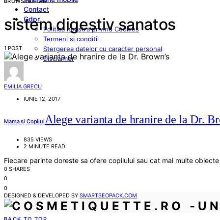
BROWSING TAG
Contact
Gdpr
sistem digestiv sanatos
Politica noastra privind Cookies
Termeni si conditii
1 POST
Stergerea datelor cu caracter personal
Disclaimer
EMILIA GRECU
IUNIE 12, 2017
Alege varianta de hranire de la Dr. B
Mama si Copilul
835 VIEWS
2 MINUTE READ
Fiecare parinte doreste sa ofere copilului sau cat mai multe obiect
0 SHARES
0
0
DESIGNED & DEVELOPED BY
SMARTSEOPACK.COM
BACK TO TOP