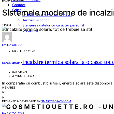
BROWSING TAG
Contact
Gdpr
Sistemele moderne de incalzi
Politica noastra privind Cookies
Termeni si conditii
1 POST
Stergerea datelor cu caracter personal
Disclaimer
EMILIA GRECU
MARTIE 27, 2020
Incalzire termica solara la o casa: tot c
Casa si gradina
842 VIEWS
3 MINUTE READ
In comparatie cu combustibilii fosili, energia solara este disponibil
0 SHARES
0
0
DESIGNED & DEVELOPED BY
SMARTSEOPACK.COM
BACK TO TOP