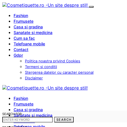
Fashion
Frumusete
Casa si gradina
Sanatate si medicina
Cum sa fac
Telefoane mobile
Contact
Gdpr
Politica noastra privind Cookies
Termeni si conditii
Stergerea datelor cu caracter personal
Disclaimer
Fashion
Frumusete
Casa si gradina
SEARCH FOR:
Sanatate si medicina
SEARCH
Cum sa fac
Telefoane mobile