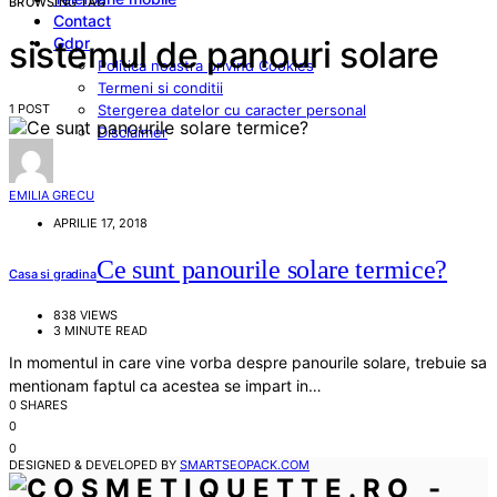
BROWSING TAG
Contact
Gdpr
sistemul de panouri solare
Politica noastra privind Cookies
Termeni si conditii
1 POST
Stergerea datelor cu caracter personal
Disclaimer
EMILIA GRECU
APRILIE 17, 2018
Ce sunt panourile solare termice?
Casa si gradina
838 VIEWS
3 MINUTE READ
In momentul in care vine vorba despre panourile solare, trebuie sa
mentionam faptul ca acestea se impart in…
0 SHARES
0
0
DESIGNED & DEVELOPED BY
SMARTSEOPACK.COM