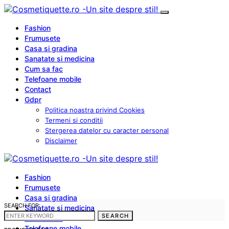
Fashion
Frumusete
Casa si gradina
Sanatate si medicina
Cum sa fac
Telefoane mobile
Contact
Gdpr
Politica noastra privind Cookies
Termeni si conditii
Stergerea datelor cu caracter personal
Disclaimer
Fashion
Frumusete
Casa si gradina
SEARCH FOR:
Sanatate si medicina
SEARCH
Cum sa fac
Telefoane mobile