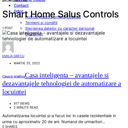
BROWSING TAG
Contact
Gdpr
Smart Home Salus Controls
Politica noastra privind Cookies
Termeni si conditii
1 POST
Stergerea datelor cu caracter personal
Disclaimer
EMILIA GRECU
MARTIE 25, 2022
Casa inteligenta – avantajele si
Casa si gradina
dezavantajele tehnologiei de automatizare a
locuintei
917 VIEWS
2 MINUTE READ
Automatizarea locuintei si-a facut loc in casele rezidentiale in
urma cu aproximativ 20 de ani. Numarul de urmaritori…
0 SHARES