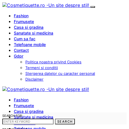
Fashion
Frumusete
Casa si gradina
Sanatate si medicina
Cum sa fac
Telefoane mobile
Contact
Gdpr
Politica noastra privind Cookies
Termeni si conditii
Stergerea datelor cu caracter personal
Disclaimer
Fashion
Frumusete
Casa si gradina
SEARCH FOR:
Sanatate si medicina
SEARCH
Cum sa fac
Telefoane mobile