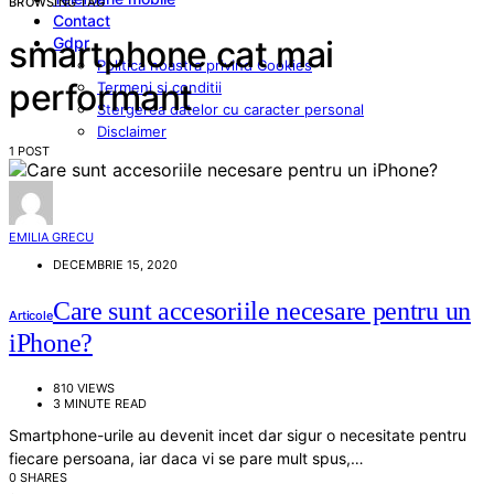
BROWSING TAG
Contact
Gdpr
smartphone cat mai
Politica noastra privind Cookies
performant
Termeni si conditii
Stergerea datelor cu caracter personal
Disclaimer
1 POST
EMILIA GRECU
DECEMBRIE 15, 2020
Care sunt accesoriile necesare pentru un
Articole
iPhone?
810 VIEWS
3 MINUTE READ
Smartphone-urile au devenit incet dar sigur o necesitate pentru
fiecare persoana, iar daca vi se pare mult spus,…
0 SHARES