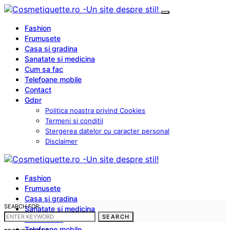
Fashion
Frumusete
Casa si gradina
Sanatate si medicina
Cum sa fac
Telefoane mobile
Contact
Gdpr
Politica noastra privind Cookies
Termeni si conditii
Stergerea datelor cu caracter personal
Disclaimer
Fashion
Frumusete
Casa si gradina
SEARCH FOR:
Sanatate si medicina
SEARCH
Cum sa fac
Telefoane mobile