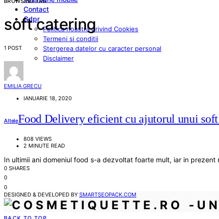
BROWSING TAG
Contact
Gdpr
soft catering
Politica noastra privind Cookies
Termeni si conditii
1 POST
Stergerea datelor cu caracter personal
Disclaimer
EMILIA GRECU
IANUARIE 18, 2020
Food Delivery eficient cu ajutorul unui soft
Altele
808 VIEWS
2 MINUTE READ
In ultimii ani domeniul food s-a dezvoltat foarte mult, iar in preze
0 SHARES
0
0
DESIGNED & DEVELOPED BY
SMARTSEOPACK.COM
BACK TO TOP