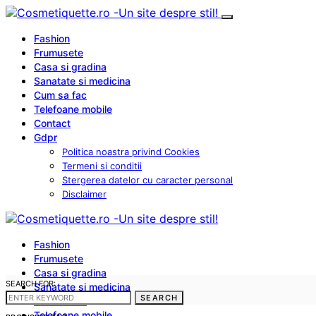
Fashion
Frumusete
Casa si gradina
Sanatate si medicina
Cum sa fac
Telefoane mobile
Contact
Gdpr
Politica noastra privind Cookies
Termeni si conditii
Stergerea datelor cu caracter personal
Disclaimer
Fashion
Frumusete
Casa si gradina
SEARCH FOR:
Sanatate si medicina
SEARCH
Cum sa fac
Telefoane mobile