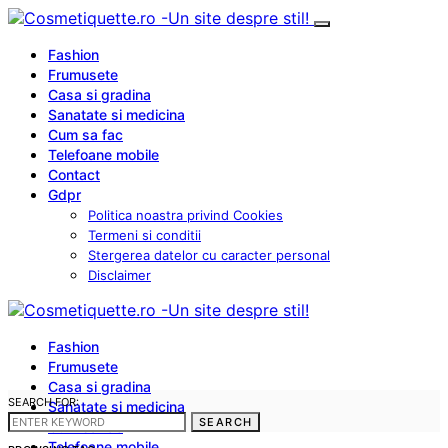
Fashion
Frumusete
Casa si gradina
Sanatate si medicina
Cum sa fac
Telefoane mobile
Contact
Gdpr
Politica noastra privind Cookies
Termeni si conditii
Stergerea datelor cu caracter personal
Disclaimer
Fashion
Frumusete
Casa si gradina
SEARCH FOR:
Sanatate si medicina
SEARCH
Cum sa fac
Telefoane mobile