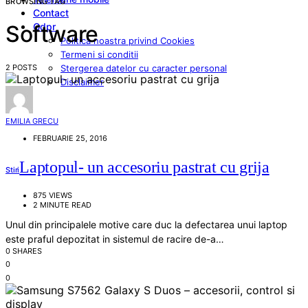
BROWSING TAG
Contact
Gdpr
Software
Politica noastra privind Cookies
Termeni si conditii
2 POSTS
Stergerea datelor cu caracter personal
Disclaimer
EMILIA GRECU
FEBRUARIE 25, 2016
Laptopul- un accesoriu pastrat cu grija
Stiri
875 VIEWS
2 MINUTE READ
Unul din principalele motive care duc la defectarea unui laptop
este praful depozitat in sistemul de racire de-a…
0 SHARES
0
0