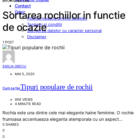
BROWSING TAG
Contact
Gdpr
Sortarea rochiilor in functie
Politica noastra privind Cookies
de ocazie
Termeni si conditii
Stergerea datelor cu caracter personal
Disclaimer
1 POST
EMILIA GRECU
MAI 5, 2020
Tipuri populare de rochii
Cum sa fac
956 VIEWS
4 MINUTE READ
Rochia este una dintre cele mai elegante haine feminine. O rochie
frumoasa accentueaza eleganta atemporala cu un aspect…
0 SHARES
0
0