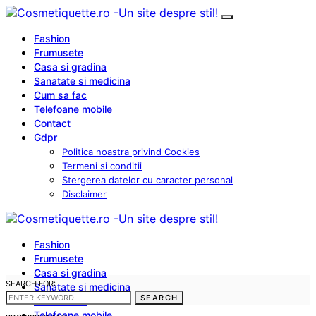
Fashion
Frumusete
Casa si gradina
Sanatate si medicina
Cum sa fac
Telefoane mobile
Contact
Gdpr
Politica noastra privind Cookies
Termeni si conditii
Stergerea datelor cu caracter personal
Disclaimer
Fashion
Frumusete
Casa si gradina
SEARCH FOR:
Sanatate si medicina
SEARCH
Cum sa fac
Telefoane mobile