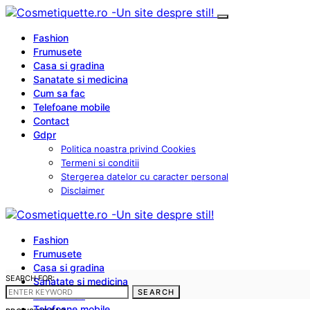
Fashion
Frumusete
Casa si gradina
Sanatate si medicina
Cum sa fac
Telefoane mobile
Contact
Gdpr
Politica noastra privind Cookies
Termeni si conditii
Stergerea datelor cu caracter personal
Disclaimer
Fashion
Frumusete
Casa si gradina
SEARCH FOR:
Sanatate si medicina
SEARCH
Cum sa fac
Telefoane mobile