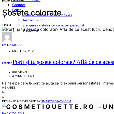
BROWSING TAG
Contact
Gdpr
Șosete colorate
Politica noastra privind Cookies
Termeni si conditii
1 POST
Stergerea datelor cu caracter personal
Disclaimer
EMILIA GRECU
MARTIE 12, 2021
Porți și tu șosete colorate? Află de ce aces
Fashion
862 VIEWS
3 MINUTE READ
Hainele pe care le porți te ajută să îți exprimi personalitatea, intere
0 SHARES
0
0
DESIGNED & DEVELOPED BY
SMARTSEOPACK.COM
BACK TO TOP