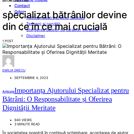
BROWSING TAG
Contact
Gdpr
specializat bătrânilor devine
Politica noastra privind Cookies
din ce în ce mai crucială
Termeni si conditii
Stergerea datelor cu caracter personal
Disclaimer
1 POST
EMILIA GRECU
SEPTEMBRIE 4, 2023
Importanța Ajutorului Specializat pentru
Articole
Bătrâni: O Responsabilitate și Oferirea
Dignității Meritate
940 VIEWS
3 MINUTE READ
În societatea noastră în continuă schimbare, acordarea de ajutor