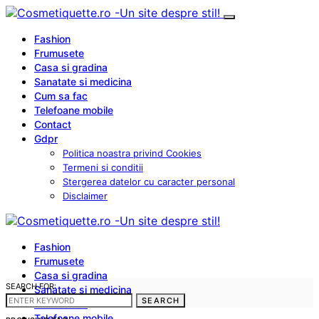
Fashion
Frumusete
Casa si gradina
Sanatate si medicina
Cum sa fac
Telefoane mobile
Contact
Gdpr
Politica noastra privind Cookies
Termeni si conditii
Stergerea datelor cu caracter personal
Disclaimer
Fashion
Frumusete
Casa si gradina
SEARCH FOR:
Sanatate si medicina
SEARCH
Cum sa fac
Telefoane mobile