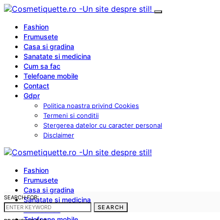
Fashion
Frumusete
Casa si gradina
Sanatate si medicina
Cum sa fac
Telefoane mobile
Contact
Gdpr
Politica noastra privind Cookies
Termeni si conditii
Stergerea datelor cu caracter personal
Disclaimer
Fashion
Frumusete
Casa si gradina
SEARCH FOR:
Sanatate si medicina
SEARCH
Cum sa fac
Telefoane mobile