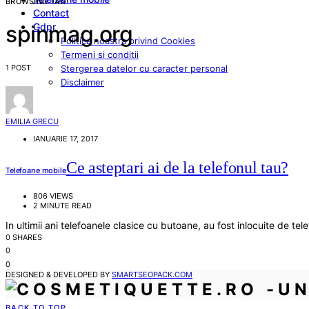
BROWSING TAG
Contact
Gdpr
spinmag.org
Politica noastra privind Cookies
Termeni si conditii
1 POST
Stergerea datelor cu caracter personal
Disclaimer
EMILIA GRECU
IANUARIE 17, 2017
Ce asteptari ai de la telefonul tau?
Telefoane mobile
806 VIEWS
2 MINUTE READ
In ultimii ani telefoanele clasice cu butoane, au fost inlocuite de t
0 SHARES
0
0
DESIGNED & DEVELOPED BY
SMARTSEOPACK.COM
BACK TO TOP