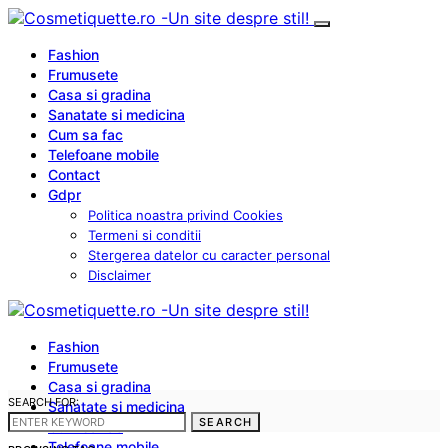
Fashion
Frumusete
Casa si gradina
Sanatate si medicina
Cum sa fac
Telefoane mobile
Contact
Gdpr
Politica noastra privind Cookies
Termeni si conditii
Stergerea datelor cu caracter personal
Disclaimer
Fashion
Frumusete
Casa si gradina
SEARCH FOR:
Sanatate si medicina
SEARCH
Cum sa fac
Telefoane mobile