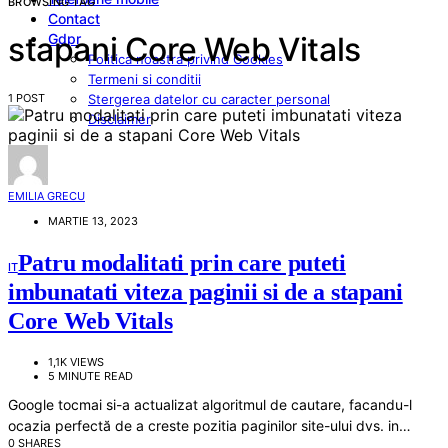
BROWSING TAG
Contact
Gdpr
stapani Core Web Vitals
Politica noastra privind Cookies
Termeni si conditii
1 POST
Stergerea datelor cu caracter personal
Disclaimer
EMILIA GRECU
MARTIE 13, 2023
Patru modalitati prin care puteti
IT
imbunatati viteza paginii si de a stapani
Core Web Vitals
1,1K VIEWS
5 MINUTE READ
Google tocmai si-a actualizat algoritmul de cautare, facandu-l
ocazia perfectă de a creste pozitia paginilor site-ului dvs. in…
0 SHARES