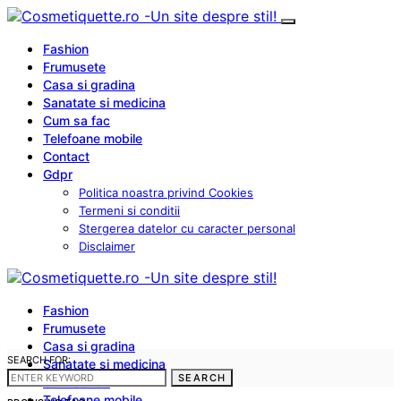
Fashion
Frumusete
Casa si gradina
Sanatate si medicina
Cum sa fac
Telefoane mobile
Contact
Gdpr
Politica noastra privind Cookies
Termeni si conditii
Stergerea datelor cu caracter personal
Disclaimer
Fashion
Frumusete
Casa si gradina
SEARCH FOR:
Sanatate si medicina
SEARCH
Cum sa fac
Telefoane mobile