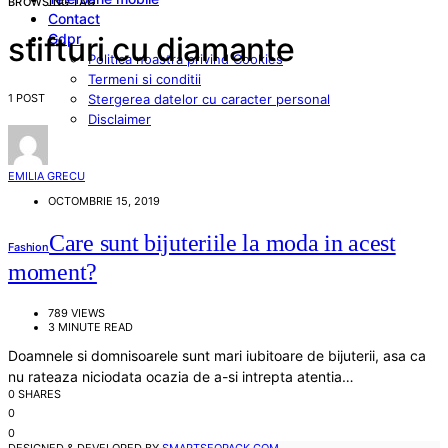
BROWSING TAG
Contact
Gdpr
stifturi cu diamante
Politica noastra privind Cookies
Termeni si conditii
1 POST
Stergerea datelor cu caracter personal
Disclaimer
EMILIA GRECU
OCTOMBRIE 15, 2019
Care sunt bijuteriile la moda in acest
Fashion
moment?
789 VIEWS
3 MINUTE READ
Doamnele si domnisoarele sunt mari iubitoare de bijuterii, asa ca
nu rateaza niciodata ocazia de a-si intrepta atentia…
0 SHARES
0
0
DESIGNED & DEVELOPED BY
SMARTSEOPACK.COM