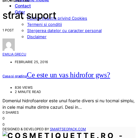
BROWSING TAG
Contact
Gdpr
strat suport
Politica noastra privind Cookies
Termeni si conditii
1 POST
Stergerea datelor cu caracter personal
Disclaimer
EMILIA GRECU
FEBRUARIE 25, 2016
Ce este un vas hidrofor gws?
Casa si gradina
836 VIEWS
2 MINUTE READ
Domeniul hidrofoarelor este unul foarte divers si nu tocmai simplu,
in cele mai multe dintre cazuri. Desi in…
0 SHARES
0
0
DESIGNED & DEVELOPED BY
SMARTSEOPACK.COM