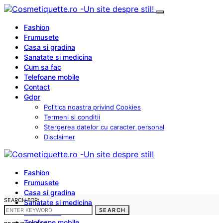
Fashion
Frumusete
Casa si gradina
Sanatate si medicina
Cum sa fac
Telefoane mobile
Contact
Gdpr
Politica noastra privind Cookies
Termeni si conditii
Stergerea datelor cu caracter personal
Disclaimer
Fashion
Frumusete
Casa si gradina
SEARCH FOR:
Sanatate si medicina
SEARCH
Cum sa fac
Telefoane mobile