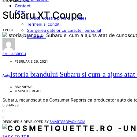
BROWSING TAG
Contact
Gdpr
Subaru XT Coupe
Politica noastra privind Cookies
Termeni si conditii
1 POST
Stergerea datelor cu caracter personal
Disclaimer
EMILIA GRECU
FEBRUARIE 26, 2021
Istoria brandului Subaru si cum a ajuns atat
Auto
852 VIEWS
4 MINUTE READ
Subaru, recunoscut de Consumer Reports ca producator auto de top
0 SHARES
0
0
DESIGNED & DEVELOPED BY
SMARTSEOPACK.COM
BACK TO TOP