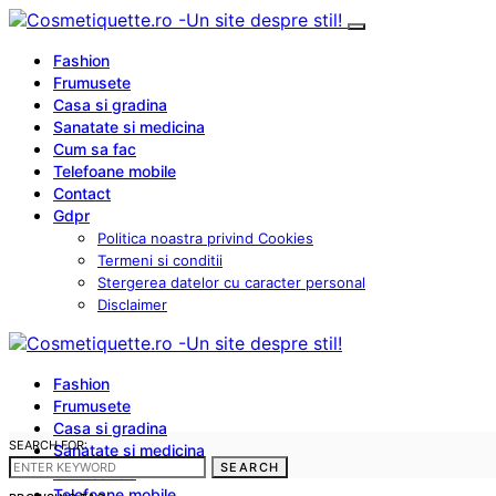
Fashion
Frumusete
Casa si gradina
Sanatate si medicina
Cum sa fac
Telefoane mobile
Contact
Gdpr
Politica noastra privind Cookies
Termeni si conditii
Stergerea datelor cu caracter personal
Disclaimer
Fashion
Frumusete
Casa si gradina
SEARCH FOR:
Sanatate si medicina
SEARCH
Cum sa fac
Telefoane mobile