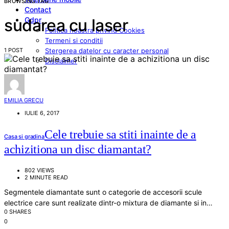
BROWSING TAG
Contact
Gdpr
sudarea cu laser
Politica noastra privind Cookies
Termeni si conditii
1 POST
Stergerea datelor cu caracter personal
Disclaimer
EMILIA GRECU
IULIE 6, 2017
Cele trebuie sa stiti inainte de a
Casa si gradina
achizitiona un disc diamantat?
802 VIEWS
2 MINUTE READ
Segmentele diamantate sunt o categorie de accesorii scule
electrice care sunt realizate dintr-o mixtura de diamante si in…
0 SHARES
0