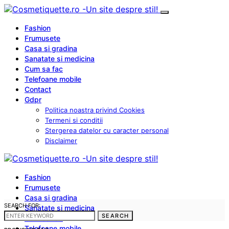
Fashion
Frumusete
Casa si gradina
Sanatate si medicina
Cum sa fac
Telefoane mobile
Contact
Gdpr
Politica noastra privind Cookies
Termeni si conditii
Stergerea datelor cu caracter personal
Disclaimer
Fashion
Frumusete
Casa si gradina
SEARCH FOR:
Sanatate si medicina
SEARCH
Cum sa fac
Telefoane mobile