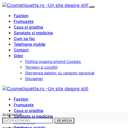
Fashion
Frumusete
Casa si gradina
Sanatate si medicina
Cum sa fac
Telefoane mobile
Contact
Gdpr
Politica noastra privind Cookies
Termeni si conditii
Stergerea datelor cu caracter personal
Disclaimer
Fashion
Frumusete
Casa si gradina
SEARCH FOR:
Sanatate si medicina
SEARCH
Cum sa fac
Telefoane mobile