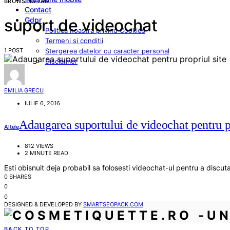
BROWSING TAG
Contact
Gdpr
suport de videochat
Politica noastra privind Cookies
Termeni si conditii
1 POST
Stergerea datelor cu caracter personal
Disclaimer
EMILIA GRECU
IULIE 6, 2016
Adaugarea suportului de videochat pentru pr
Altele
812 VIEWS
2 MINUTE READ
Esti obisnuit deja probabil sa folosesti videochat-ul pentru a discuta
0 SHARES
0
0
DESIGNED & DEVELOPED BY
SMARTSEOPACK.COM
BACK TO TOP