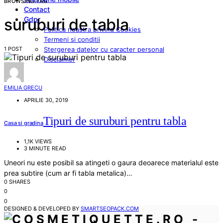
BROWSING TAG
Contact
Gdpr
suruburi de tabla
Politica noastra privind Cookies
Termeni si conditii
1 POST
Stergerea datelor cu caracter personal
Disclaimer
EMILIA GRECU
APRILIE 30, 2019
Tipuri de suruburi pentru tabla
Casa si gradina
1,1K VIEWS
3 MINUTE READ
Uneori nu este posibil sa atingeti o gaura deoarece materialul este
prea subtire (cum ar fi tabla metalica)…
0 SHARES
0
0
DESIGNED & DEVELOPED BY
SMARTSEOPACK.COM