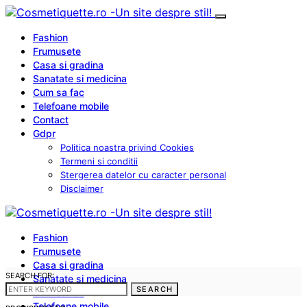
Fashion
Frumusete
Casa si gradina
Sanatate si medicina
Cum sa fac
Telefoane mobile
Contact
Gdpr
Politica noastra privind Cookies
Termeni si conditii
Stergerea datelor cu caracter personal
Disclaimer
Fashion
Frumusete
Casa si gradina
SEARCH FOR:
Sanatate si medicina
SEARCH
Cum sa fac
Telefoane mobile