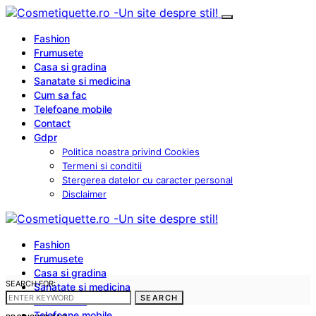
Fashion
Frumusete
Casa si gradina
Sanatate si medicina
Cum sa fac
Telefoane mobile
Contact
Gdpr
Politica noastra privind Cookies
Termeni si conditii
Stergerea datelor cu caracter personal
Disclaimer
Fashion
Frumusete
Casa si gradina
SEARCH FOR:
Sanatate si medicina
SEARCH
Cum sa fac
Telefoane mobile