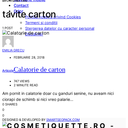
BROWSING TAG
Contact
Gdpr
tavite carton
Politica noastra privind Cookies
Termeni si conditii
1 POST
Stergerea datelor cu caracter personal
Disclaimer
EMILIA GRECU
FEBRUARIE 28, 2018
Calatorie de carton
Articole
747 VIEWS
2 MINUTE READ
Am pornit in calatorie doar cu ganduri senine, nu aveam nici
ciorapi de schimb si nici vreo palarie…
0 SHARES
0
0
DESIGNED & DEVELOPED BY
SMARTSEOPACK.COM