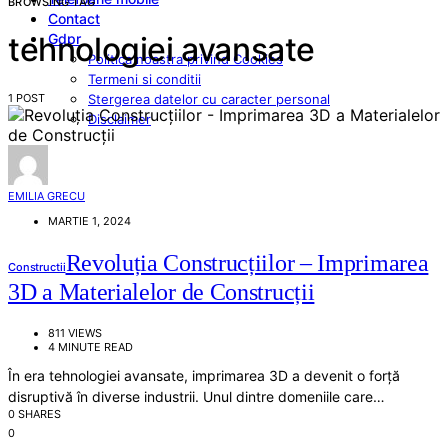
BROWSING TAG
Contact
Gdpr
tehnologiei avansate
Politica noastra privind Cookies
Termeni si conditii
1 POST
Stergerea datelor cu caracter personal
Disclaimer
EMILIA GRECU
MARTIE 1, 2024
Revoluția Construcțiilor – Imprimarea
Constructii
3D a Materialelor de Construcții
811 VIEWS
4 MINUTE READ
În era tehnologiei avansate, imprimarea 3D a devenit o forță
disruptivă în diverse industrii. Unul dintre domeniile care…
0 SHARES
0