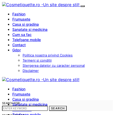
Fashion
Frumusete
Casa si gradina
Sanatate si medicina
Cum sa fac
Telefoane mobile
Contact
Gdpr
Politica noastra privind Cookies
Termeni si conditii
Stergerea datelor cu caracter personal
Disclaimer
Fashion
Frumusete
Casa si gradina
SEARCH FOR:
Sanatate si medicina
SEARCH
Cum sa fac
Telefoane mobile