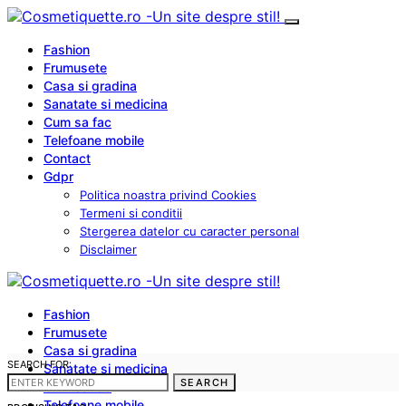
Fashion
Frumusete
Casa si gradina
Sanatate si medicina
Cum sa fac
Telefoane mobile
Contact
Gdpr
Politica noastra privind Cookies
Termeni si conditii
Stergerea datelor cu caracter personal
Disclaimer
Fashion
Frumusete
Casa si gradina
SEARCH FOR:
Sanatate si medicina
SEARCH
Cum sa fac
Telefoane mobile