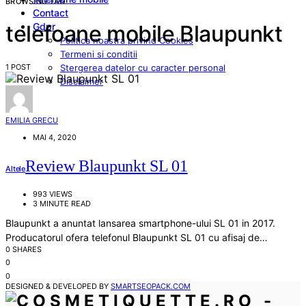
BROWSING TAG
Contact
Gdpr
telefoane mobile Blaupunkt
Politica noastra privind Cookies
Termeni si conditii
1 POST
Stergerea datelor cu caracter personal
Disclaimer
EMILIA GRECU
MAI 4, 2020
Review Blaupunkt SL 01
Altele
993 VIEWS
3 MINUTE READ
Blaupunkt a anuntat lansarea smartphone-ului SL 01 in 2017.
Producatorul ofera telefonul Blaupunkt SL 01 cu afisaj de…
0 SHARES
0
0
DESIGNED & DEVELOPED BY
SMARTSEOPACK.COM