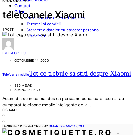
BROWSING TAG
Contact
Gdpr
telefoanele Xiaomi
Politica noastra privind Cookies
Termeni si conditii
1 POST
Stergerea datelor cu caracter personal
Disclaimer
EMILIA GRECU
OCTOMBRIE 14, 2020
Tot ce trebuie sa stiti despre Xiaomi
Telefoane mobile
889 VIEWS
3 MINUTE READ
Auzim din ce in ce mai des ca persoane cunoscute noua si-au
cumparat telefoane mobile inteligente de la…
0 SHARES
0
0
DESIGNED & DEVELOPED BY
SMARTSEOPACK.COM