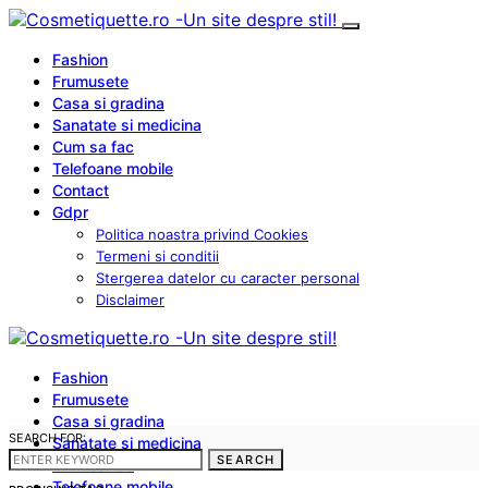
Fashion
Frumusete
Casa si gradina
Sanatate si medicina
Cum sa fac
Telefoane mobile
Contact
Gdpr
Politica noastra privind Cookies
Termeni si conditii
Stergerea datelor cu caracter personal
Disclaimer
Fashion
Frumusete
Casa si gradina
SEARCH FOR:
Sanatate si medicina
SEARCH
Cum sa fac
Telefoane mobile