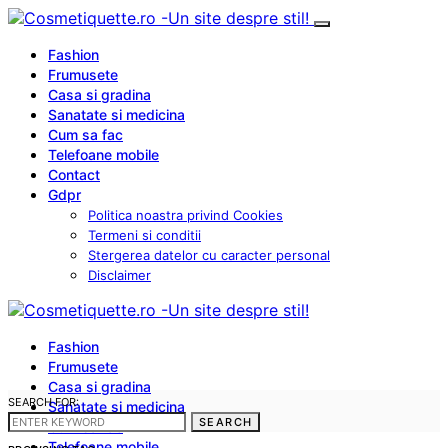
Fashion
Frumusete
Casa si gradina
Sanatate si medicina
Cum sa fac
Telefoane mobile
Contact
Gdpr
Politica noastra privind Cookies
Termeni si conditii
Stergerea datelor cu caracter personal
Disclaimer
Fashion
Frumusete
Casa si gradina
SEARCH FOR:
Sanatate si medicina
SEARCH
Cum sa fac
Telefoane mobile