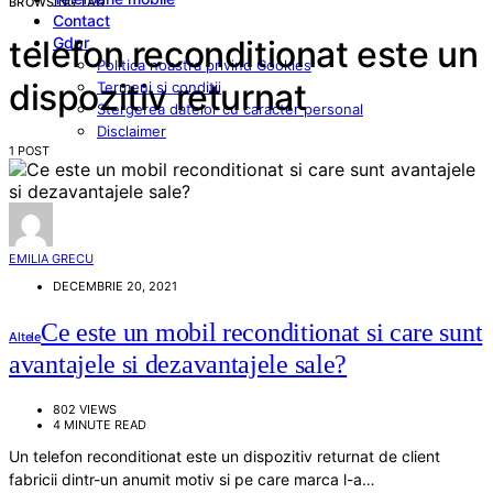
BROWSING TAG
Contact
Gdpr
telefon reconditionat este un
Politica noastra privind Cookies
dispozitiv returnat
Termeni si conditii
Stergerea datelor cu caracter personal
Disclaimer
1 POST
EMILIA GRECU
DECEMBRIE 20, 2021
Ce este un mobil reconditionat si care sunt
Altele
avantajele si dezavantajele sale?
802 VIEWS
4 MINUTE READ
Un telefon reconditionat este un dispozitiv returnat de client
fabricii dintr-un anumit motiv si pe care marca l-a…