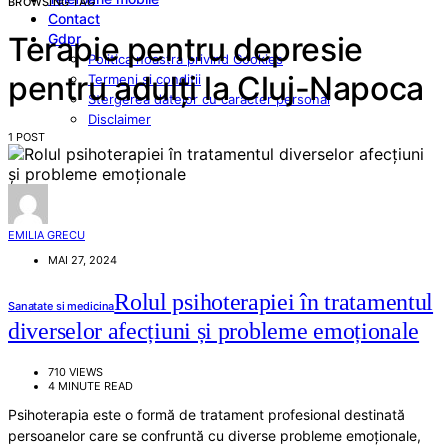
BROWSING TAG
Contact
Gdpr
Terapie pentru depresie
Politica noastra privind Cookies
pentru adulți la Cluj-Napoca
Termeni si conditii
Stergerea datelor cu caracter personal
Disclaimer
1 POST
EMILIA GRECU
MAI 27, 2024
Rolul psihoterapiei în tratamentul
Sanatate si medicina
diverselor afecțiuni și probleme emoționale
710 VIEWS
4 MINUTE READ
Psihoterapia este o formă de tratament profesional destinată
persoanelor care se confruntă cu diverse probleme emoționale,