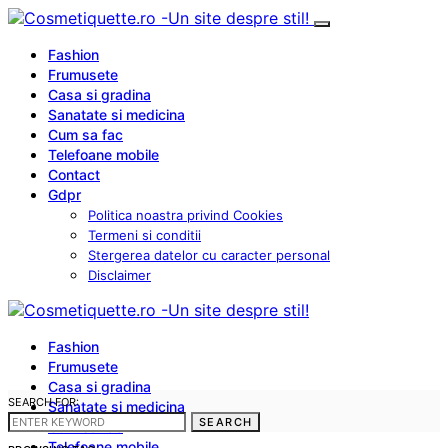
Fashion
Frumusete
Casa si gradina
Sanatate si medicina
Cum sa fac
Telefoane mobile
Contact
Gdpr
Politica noastra privind Cookies
Termeni si conditii
Stergerea datelor cu caracter personal
Disclaimer
Fashion
Frumusete
Casa si gradina
SEARCH FOR:
Sanatate si medicina
SEARCH
Cum sa fac
Telefoane mobile