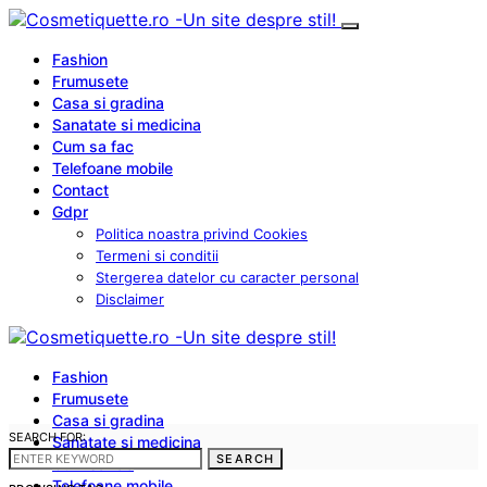
Fashion
Frumusete
Casa si gradina
Sanatate si medicina
Cum sa fac
Telefoane mobile
Contact
Gdpr
Politica noastra privind Cookies
Termeni si conditii
Stergerea datelor cu caracter personal
Disclaimer
Fashion
Frumusete
Casa si gradina
SEARCH FOR:
Sanatate si medicina
SEARCH
Cum sa fac
Telefoane mobile