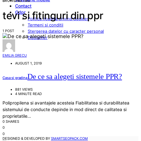
BROWSING TAG
Contact
Gdpr
tevi si fitinguri din ppr
Politica noastra privind Cookies
Termeni si conditii
1 POST
Stergerea datelor cu caracter personal
Disclaimer
EMILIA GRECU
AUGUST 1, 2019
De ce sa alegeti sistemele PPR?
Casa si gradina
881 VIEWS
4 MINUTE READ
Polipropilena si avantajele acesteia Fiabilitatea si durabilitatea
sistemului de conducte depinde in mod direct de calitatea si
proprietatile…
0 SHARES
0
0
DESIGNED & DEVELOPED BY
SMARTSEOPACK.COM