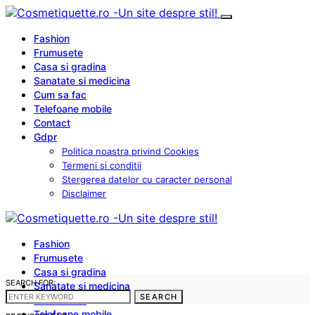
Fashion
Frumusete
Casa si gradina
Sanatate si medicina
Cum sa fac
Telefoane mobile
Contact
Gdpr
Politica noastra privind Cookies
Termeni si conditii
Stergerea datelor cu caracter personal
Disclaimer
Fashion
Frumusete
Casa si gradina
SEARCH FOR:
Sanatate si medicina
SEARCH
Cum sa fac
Telefoane mobile