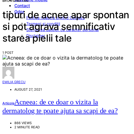
BROWSING TAG
Contact
Gdpr
tipuri de acnee apar spontan
Politica noastra privind Cookies
si pot agrava semnificativ
Termeni si conditii
Stergerea datelor cu caracter personal
starea pielii tale
Disclaimer
1 POST
EMILIA GRECU
AUGUST 27, 2021
Acneea: de ce doar o vizita la
Articole
dermatolog te poate ajuta sa scapi de ea?
866 VIEWS
2 MINUTE READ